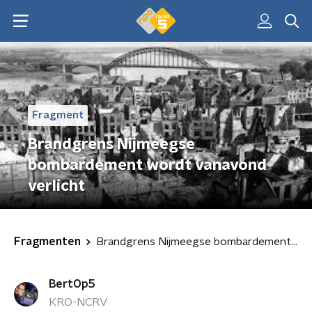
Fragment
Brandgrens Nijmeegse
bombardement wordt vanavond
verlicht
Fragmenten
Brandgrens Nijmeegse bombardement wordt vanavond verlicht
BertOp5
KRO-NCRV