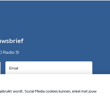
uwsbrief
O Radio 5!
Cookiebeleid