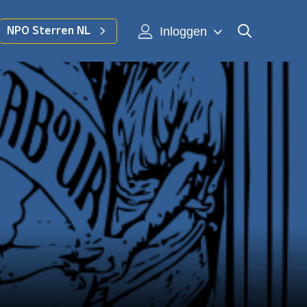
Inloggen
NPO Sterren NL