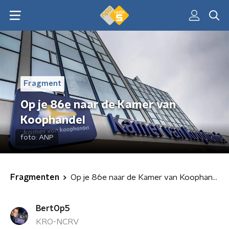
Fragment
Op je 86e naar de Kamer van
Koophandel
foto:
ANP
Fragmenten
Op je 86e naar de Kamer van Koophandel
BertOp5
KRO-NCRV