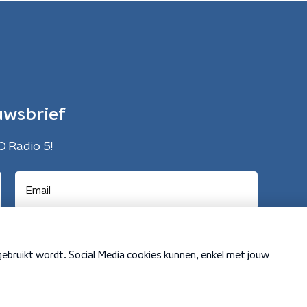
uwsbrief
O Radio 5!
Cookiebeleid