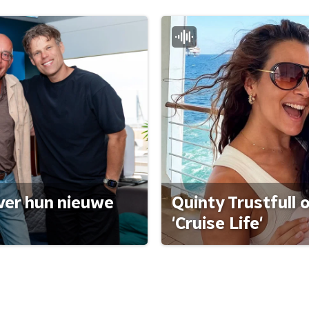
ver hun nieuwe
Quinty Trustfull 
'Cruise Life'