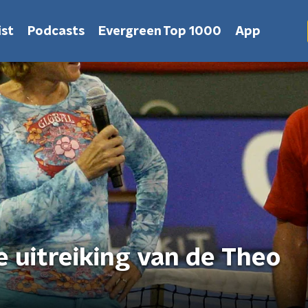
st
Podcasts
Evergreen Top 1000
App
 uitreiking van de Theo