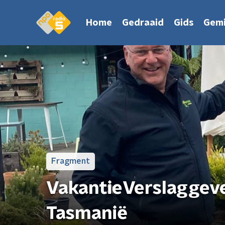
Home
Gedraaid
Gids
Gemi
Fragment
VakantieVerslaggev
Tasmanië