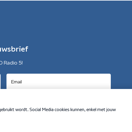
uwsbrief
O Radio 5!
Cookiebeleid