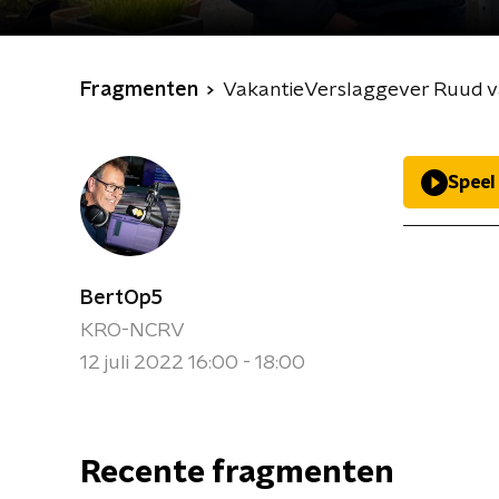
Fragmenten
VakantieVerslaggever Ruud v
Speel
BertOp5
KRO-NCRV
12 juli 2022 16:00 - 18:00
Recente fragmenten