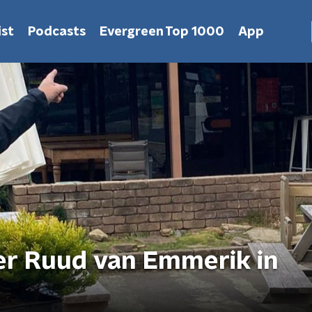
st
Podcasts
Evergreen Top 1000
App
er Ruud van Emmerik in