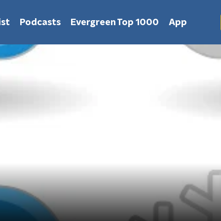
st
Podcasts
Evergreen Top 1000
App