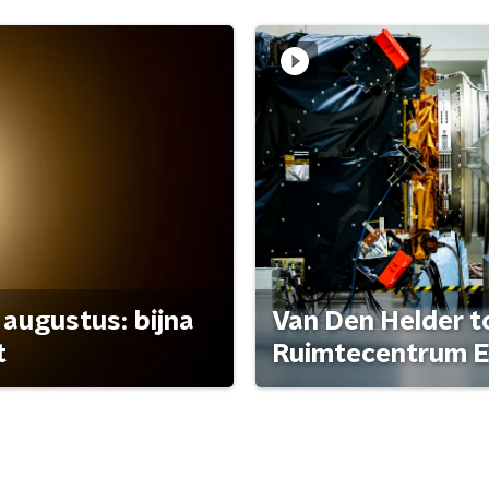
 augustus: bijna
Van Den Helder to
t
Ruimtecentrum E