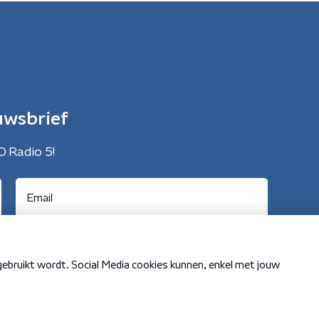
uwsbrief
O Radio 5!
Cookiebeleid