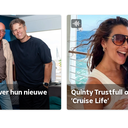
ver hun nieuwe
Quinty Trustfull 
'Cruise Life'