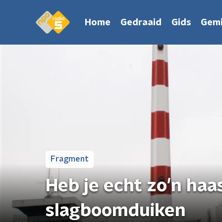
Home
Gedraaid
Gids
Gemi
Fragment
Heb je echt zo'n ha
slagboomduiken