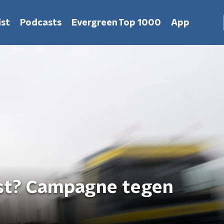
st
Podcasts
Evergreen Top 1000
App
ast? Campagne tegen