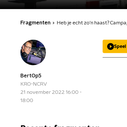
Fragmenten
Heb je echt zo'n haast? Cam
Speel
BertOp5
KRO-NCRV
21 november 2022 16:00 -
18:00