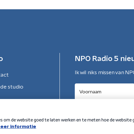
o
NPO Radio 5 nie
Ik wil niks missen van NP
tact
de studio
Aanmelden