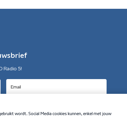
uwsbrief
O Radio 5!
Cookiebeleid