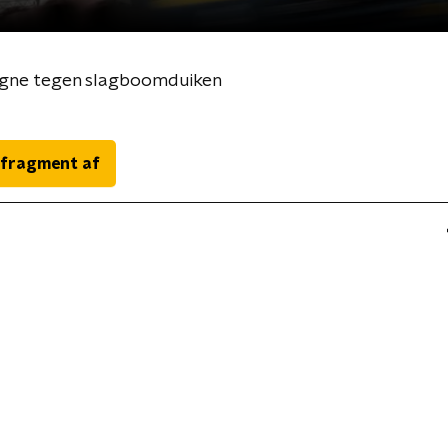
pagne tegen slagboomduiken
 fragment af