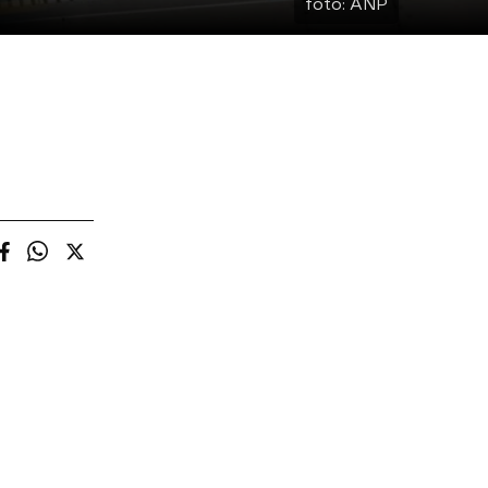
foto:
ANP