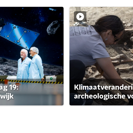
ag 19:
Klimaatveranderi
wijk
archeologische v