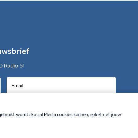
uwsbrief
O Radio 5!
Cookiebeleid