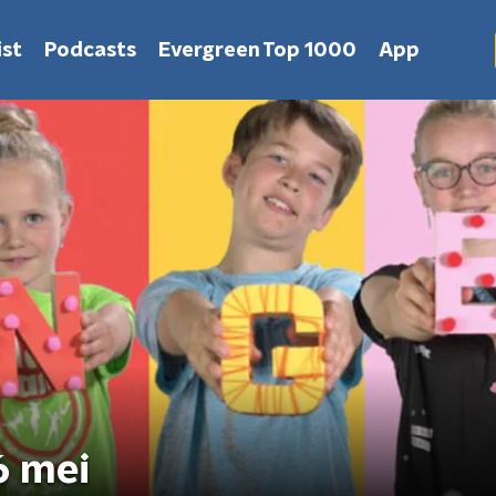
st
Podcasts
Evergreen Top 1000
App
6 mei