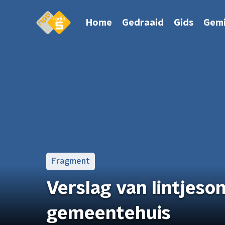
Home
Gedraaid
Gids
Gemi
Fragment
Verslag van lintjeso
gemeentehuis