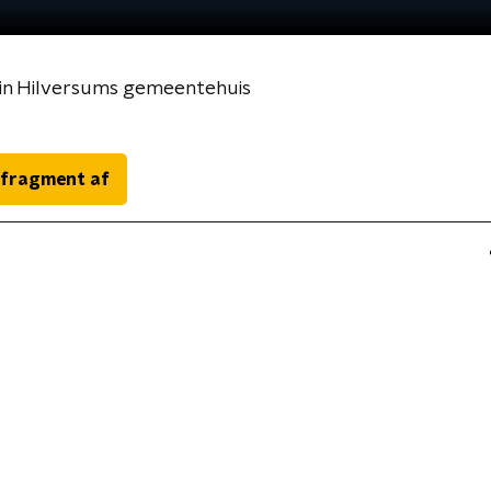
 in Hilversums gemeentehuis
 fragment af