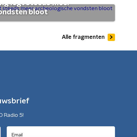
ng legt steeds meer
ondsten bloot
Alle fragmenten
uwsbrief
O Radio 5!