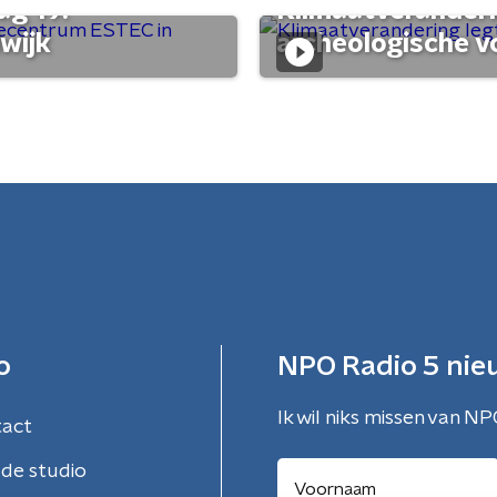
ag 19:
Klimaatveranderi
wijk
archeologische v
o
NPO Radio 5 nie
Ik wil niks missen van NP
tact
de studio