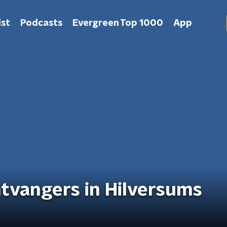
st
Podcasts
Evergreen Top 1000
App
ntvangers in Hilversums