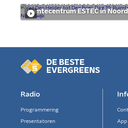
Van Den Helder tot Den Briel: D
Ruimtecentrum ESTEC in Noord
DE BESTE
EVERGREENS
Radio
Inf
Programmering
Con
Presentatoren
App 