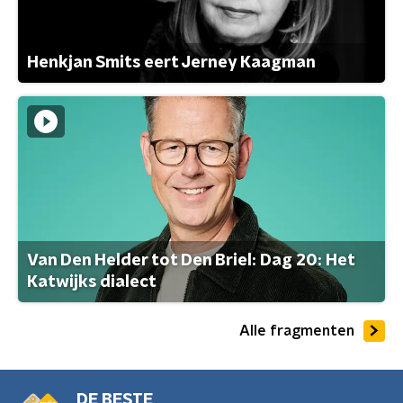
Henkjan Smits eert Jerney Kaagman
Van Den Helder tot Den Briel: Dag 20: Het
Katwijks dialect
Alle fragmenten
DE BESTE