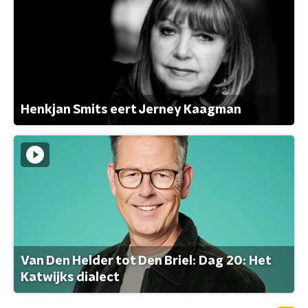
Henkjan Smits eert Jerney Kaagman
Van Den Helder tot Den Briel: Dag 20: Het
Katwijks dialect