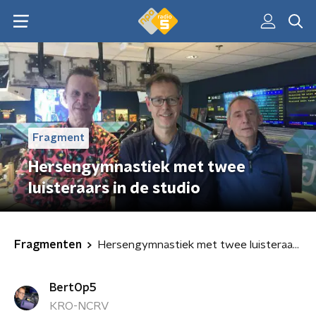
Fragment
Hersengymnastiek met twee
luisteraars in de studio
Fragmenten
Hersengymnastiek met twee luisteraars in de studio
BertOp5
KRO-NCRV