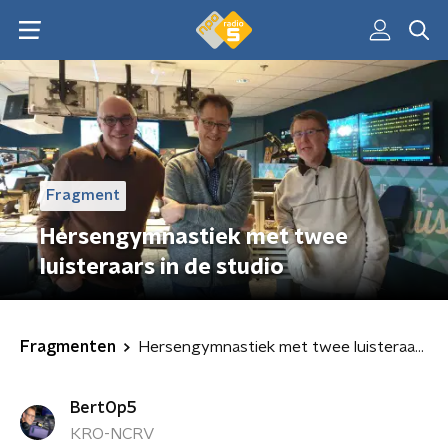
Fragment
Hersengymnastiek met twee
luisteraars in de studio
Fragmenten
Hersengymnastiek met twee luisteraars in de studio
BertOp5
KRO-NCRV