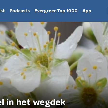
st
Podcasts
Evergreen Top 1000
App
el in het wegdek