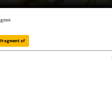
wegdek
 fragment af