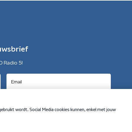
uwsbrief
O Radio 5!
Cookiebeleid