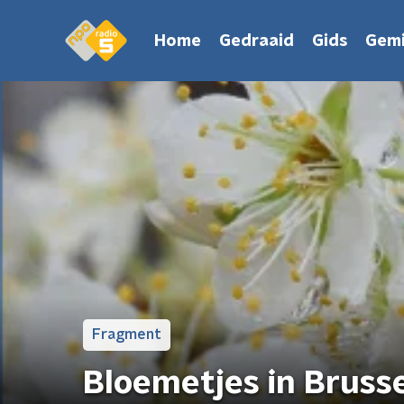
Home
Gedraaid
Gids
Gemi
Fragment
Bloemetjes in Bruss