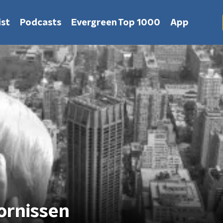
st
Podcasts
Evergreen Top 1000
App
ornissen