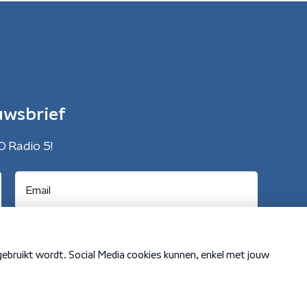
uwsbrief
O Radio 5!
Cookiebeleid