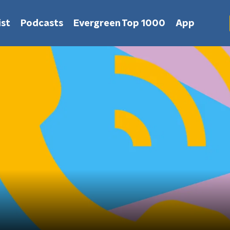
st
Podcasts
Evergreen Top 1000
App