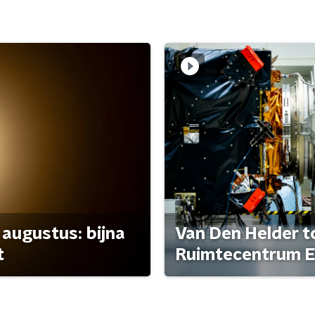
 augustus: bijna
Van Den Helder to
t
Ruimtecentrum E