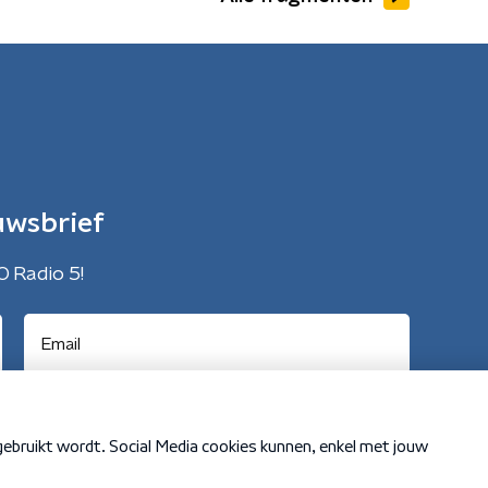
uwsbrief
O Radio 5!
Cookiebeleid