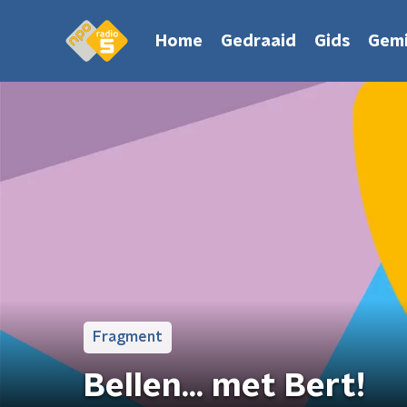
Home
Gedraaid
Gids
Gemi
Fragment
Bellen... met Bert!