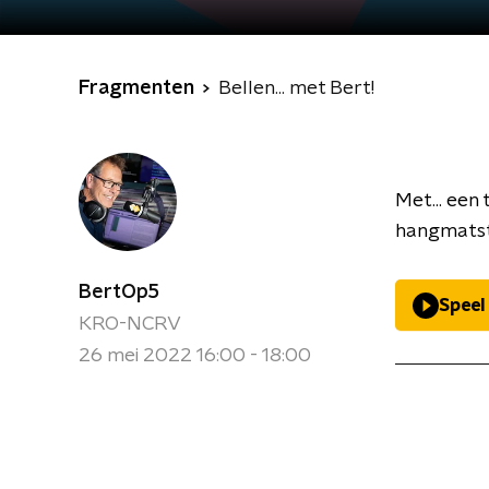
Fragmenten
Bellen... met Bert!
Met... een
hangmatst
BertOp5
Speel
KRO-NCRV
26 mei 2022 16:00 - 18:00