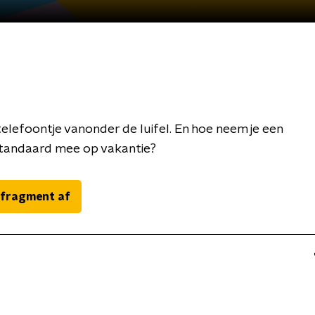
 telefoontje vanonder de luifel. En hoe neem je een
andaard mee op vakantie?
 fragment af