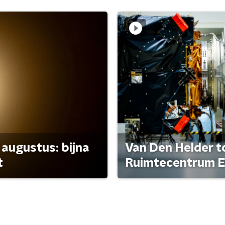
 augustus: bijna
Van Den Helder to
t
Ruimtecentrum E