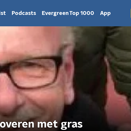
st
Podcasts
Evergreen Top 1000
App
toveren met gras