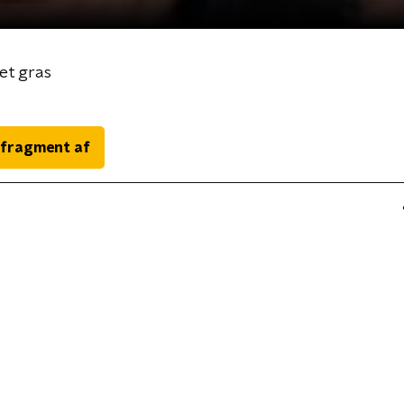
et gras
 fragment af