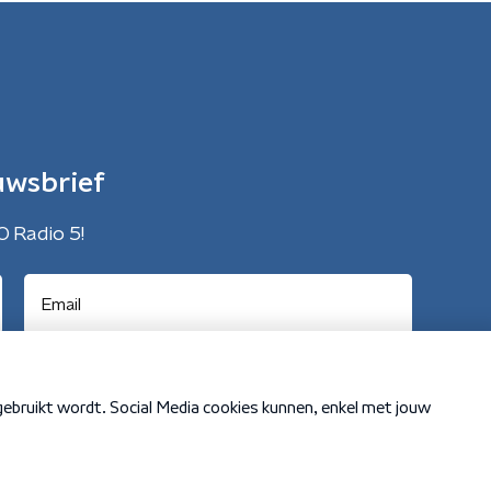
uwsbrief
O Radio 5!
Cookiebeleid