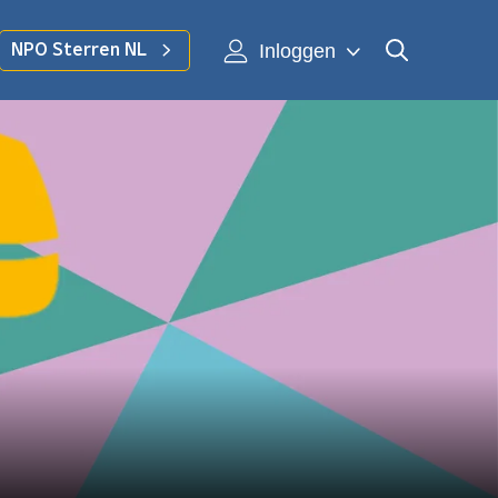
Inloggen
NPO Sterren NL