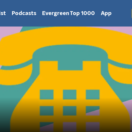
st
Podcasts
Evergreen Top 1000
App