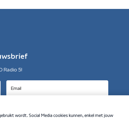
uwsbrief
O Radio 5!
Cookiebeleid