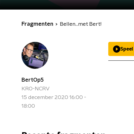
Fragmenten
Bellen...met Bert!
Speel
BertOp5
KRO-NCRV
15 december 2020 16:00 -
18:00