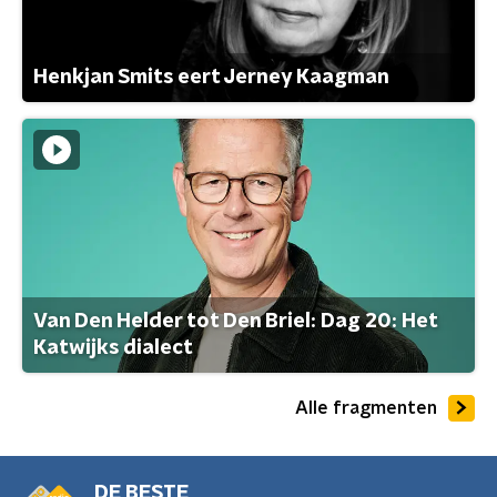
Henkjan Smits eert Jerney Kaagman
Van Den Helder tot Den Briel: Dag 20: Het
Katwijks dialect
Alle fragmenten
DE BESTE