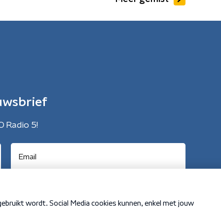
uwsbrief
O Radio 5!
Cookiebeleid