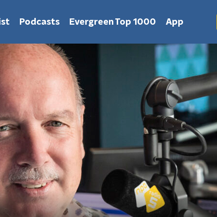
st
Podcasts
Evergreen Top 1000
App