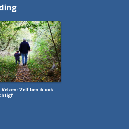
nding
Velzen: 'Zelf ben ik ook
htig!'