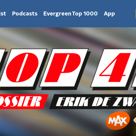
st
Podcasts
Evergreen Top 1000
App