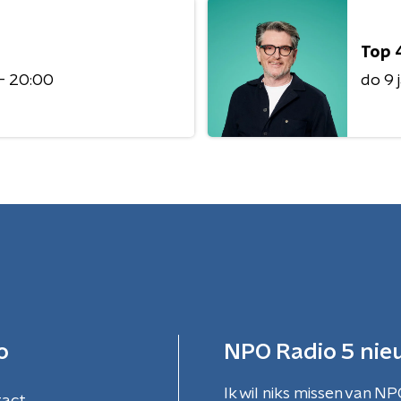
Top 
 - 20:00
do 9 
o
NPO Radio 5 nie
Ik wil niks missen van NP