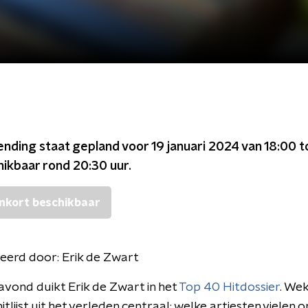
ending staat gepland voor
19 januari 2024 van 18:00 
chikbaar rond
20:30
uur.
nkort beschikbaar
eerd door:
Erik de Zwart
avond duikt Erik de Zwart in het
Top 40 Hitdossier
. Wek
itlijst uit het verleden centraal; welke artiesten vielen 