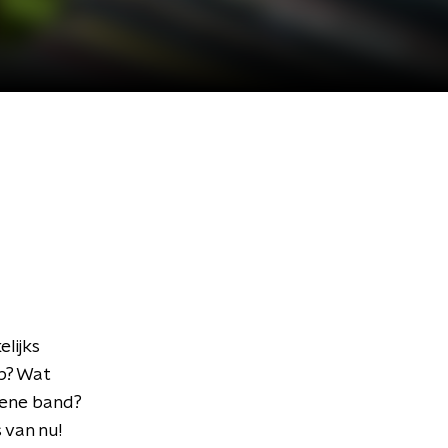
elijks
op? Wat
 ene band?
 van nu!