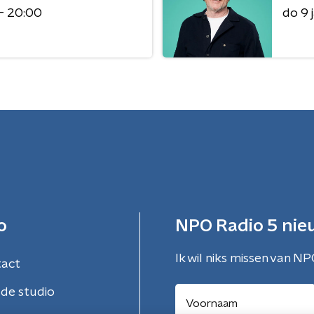
 - 20:00
do 9 
o
NPO Radio 5 nie
Ik wil niks missen van NP
tact
de studio