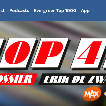
st
Podcasts
Evergreen Top 1000
App