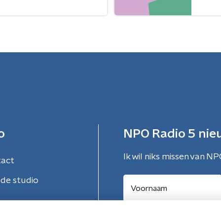
o
NPO Radio 5 nie
Ik wil niks missen van NP
tact
de studio