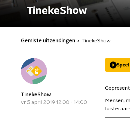
TinekeShow
Gemiste uitzendingen
TinekeShow
Speel
Gepresent
TinekeShow
Mensen, mu
vr 5 april 2019 12:00 - 14:00
luisteraars