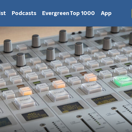
st
Podcasts
Evergreen Top 1000
App