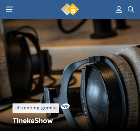
Uitzending gemist
TinekeShow