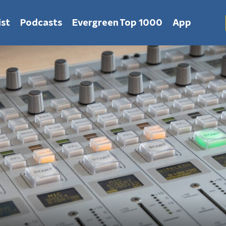
st
Podcasts
Evergreen Top 1000
App