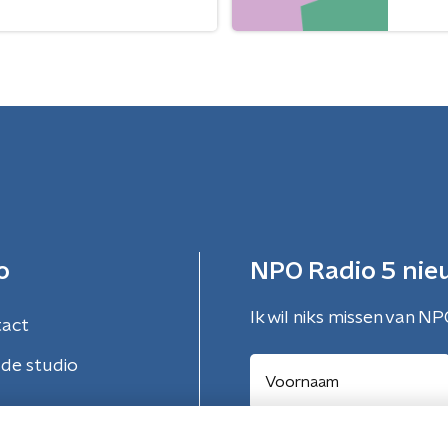
o
NPO Radio 5 nie
Ik wil niks missen van NP
tact
de studio