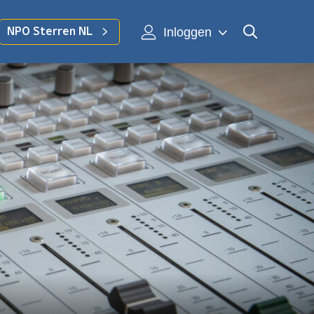
Inloggen
NPO Sterren NL