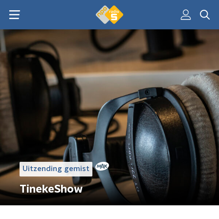
Uitzending gemist
TinekeShow