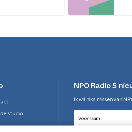
o
NPO Radio 5 nie
Ik wil niks missen van NP
tact
de studio