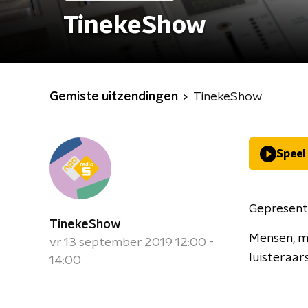
TinekeShow
Gemiste uitzendingen
TinekeShow
Speel
Gepresent
TinekeShow
Mensen, mu
vr 13 september 2019 12:00 -
luisteraars
14:00