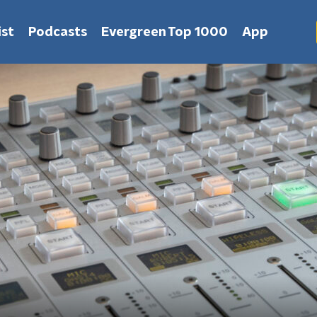
st
Podcasts
Evergreen Top 1000
App