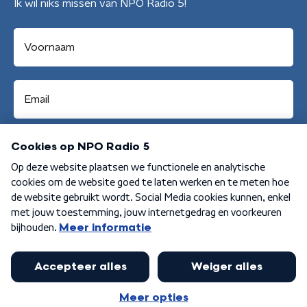
Ik wil niks missen van NPO Radio 5!
Aanmelden
Algemene voorwaarden
Privacybeleid
Cookiebeleid