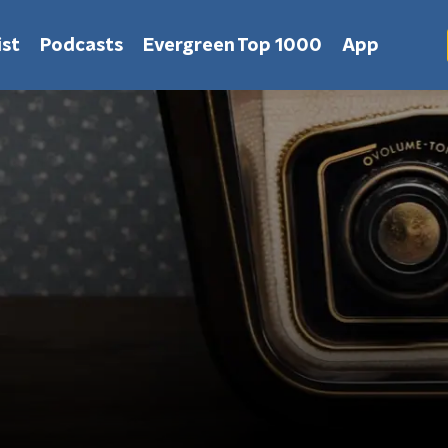
st
Podcasts
Evergreen Top 1000
App