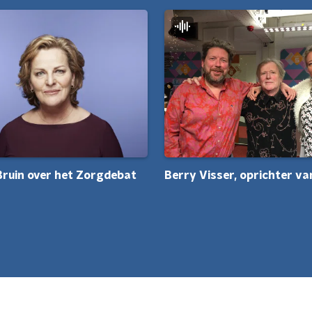
 Bruin over het Zorgdebat
Berry Visser, oprichter v