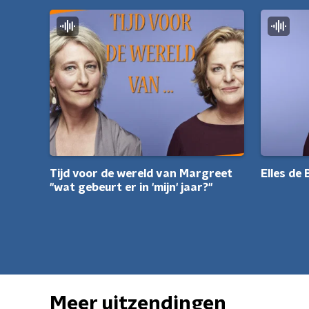
Elles de
Tijd voor de wereld van Margreet
''wat gebeurt er in 'mijn' jaar?''
Meer uitzendingen