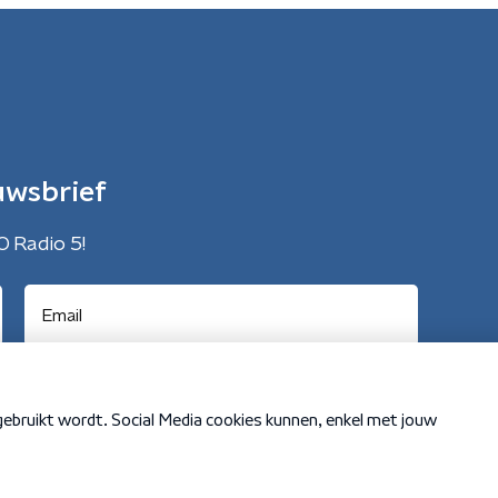
uwsbrief
O Radio 5!
Cookiebeleid