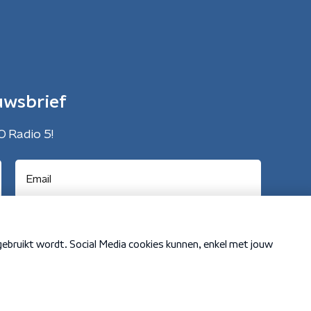
uwsbrief
O Radio 5!
Cookiebeleid