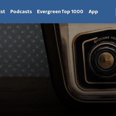
st
Podcasts
Evergreen Top 1000
App