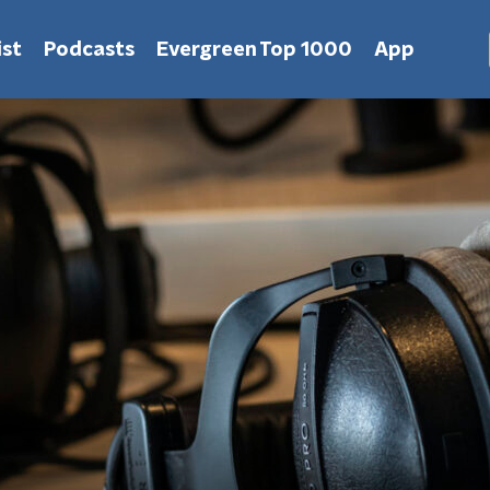
st
Podcasts
Evergreen Top 1000
App