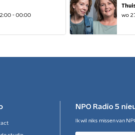
Thuis
2:00 - 00:00
wo 2
o
NPO Radio 5 nie
Ik wil niks missen van NP
tact