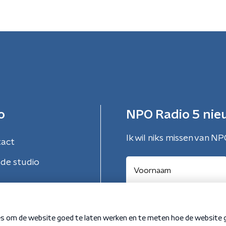
o
NPO Radio 5 nie
Ik wil niks missen van NP
tact
de studio
Aanmelden