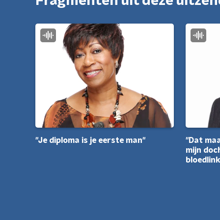
Fragmenten uit deze uitze
"Je diploma is je eerste man"
"Dat maa
mijn doc
bloedlink