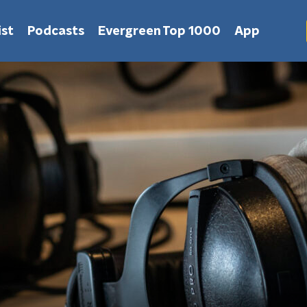
st
Podcasts
Evergreen Top 1000
App