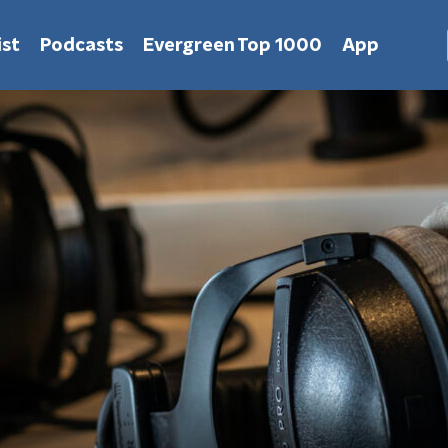
st
Podcasts
Evergreen Top 1000
App