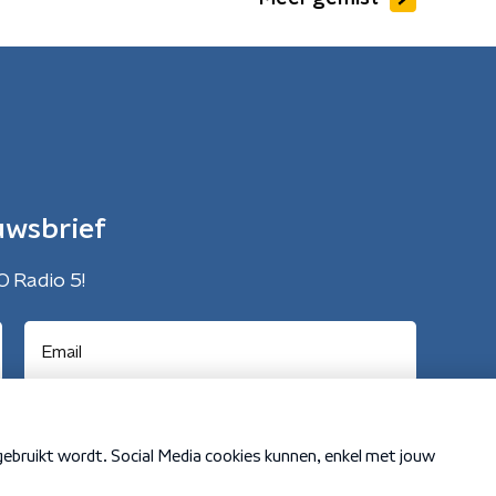
uwsbrief
O Radio 5!
Cookiebeleid