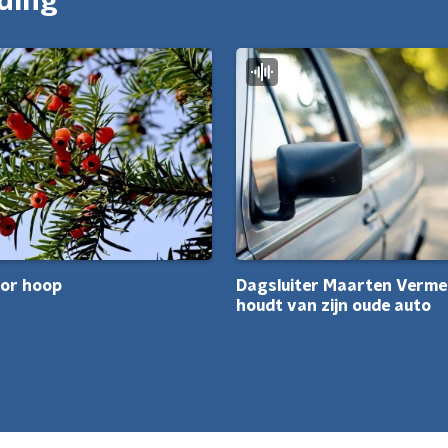
nding
oor hoop
Dagsluiter Maarten Verme
houdt van zijn oude auto