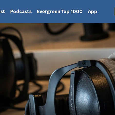
st
Podcasts
Evergreen Top 1000
App