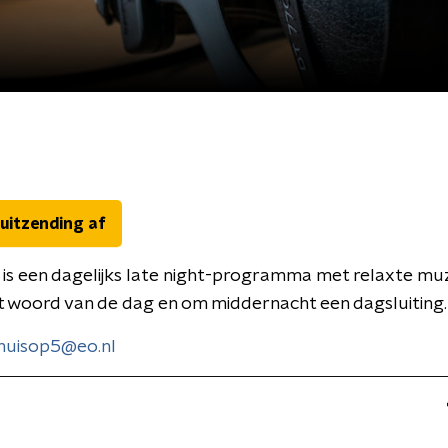
 uitzending af
is een dagelijks late night-programma met relaxte muz
t woord van de dag en om middernacht een dagsluiting.
huisop5@eo.nl