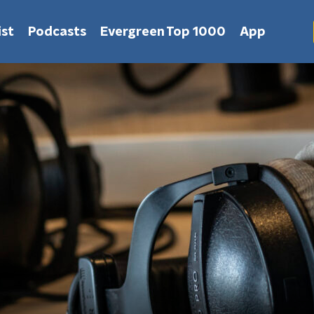
st
Podcasts
Evergreen Top 1000
App