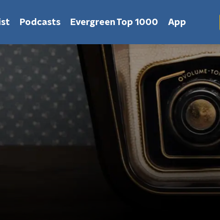
st
Podcasts
Evergreen Top 1000
App