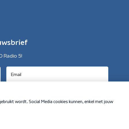
uwsbrief
O Radio 5!
Cookiebeleid