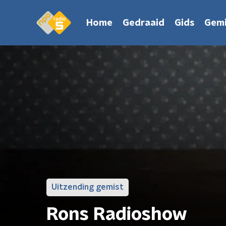
Home
Gedraaid
Gids
Gemi
Uitzending gemist
Rons Radioshow