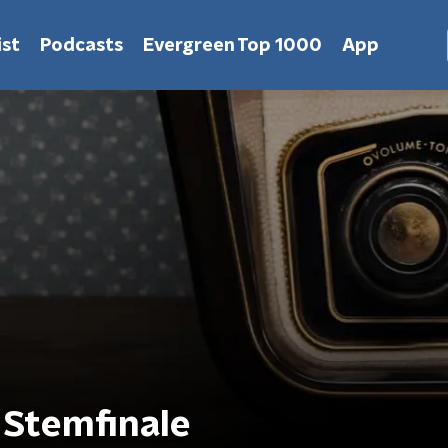
st
Podcasts
Evergreen Top 1000
App
 Stemfinale