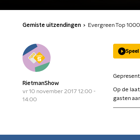
Gemiste uitzendingen
Evergreen Top 1000
Speel
Gepresent
RietmanShow
Op de laa
vr 10 november 2017 12:00 -
gasten aan
14:00