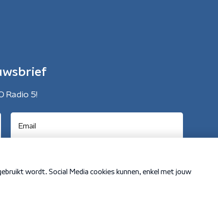
uwsbrief
O Radio 5!
Cookiebeleid