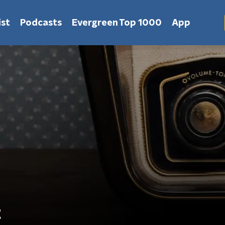
st
Podcasts
Evergreen Top 1000
App
t