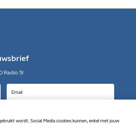
uwsbrief
O Radio 5!
Cookiebeleid