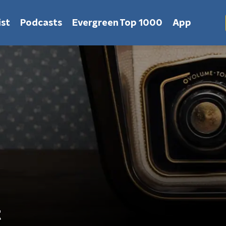
st
Podcasts
Evergreen Top 1000
App
t