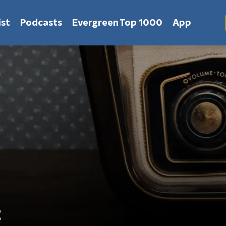
st
Podcasts
Evergreen Top 1000
App
t