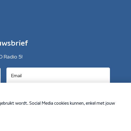
uwsbrief
O Radio 5!
Cookiebeleid