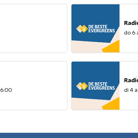
Radi
do 6
Radi
06:00
di 4 