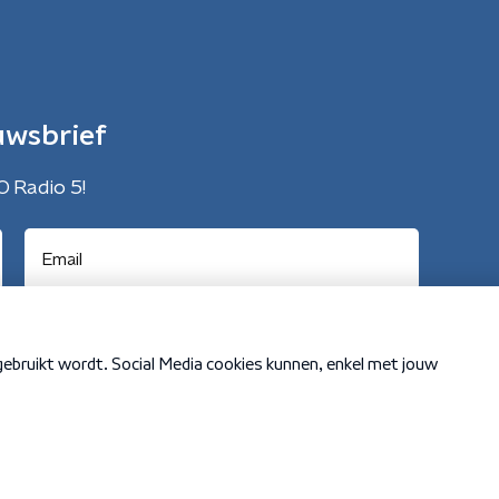
uwsbrief
O Radio 5!
Cookiebeleid