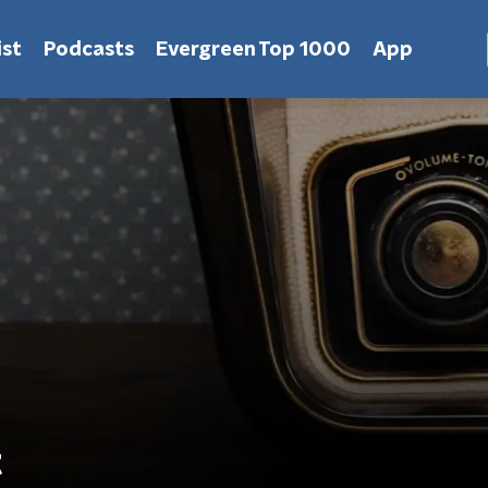
st
Podcasts
Evergreen Top 1000
App
t