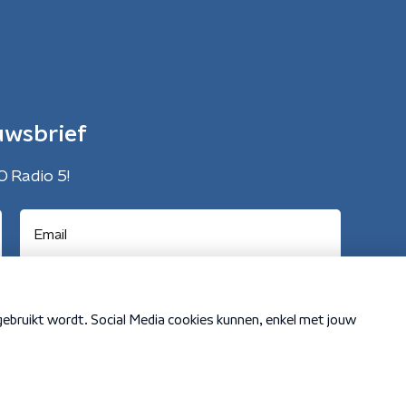
uwsbrief
O Radio 5!
Cookiebeleid