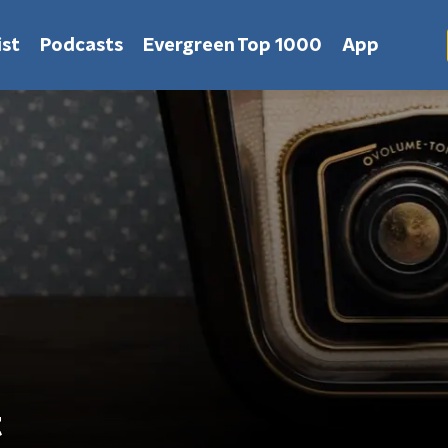
st
Podcasts
Evergreen Top 1000
App
t