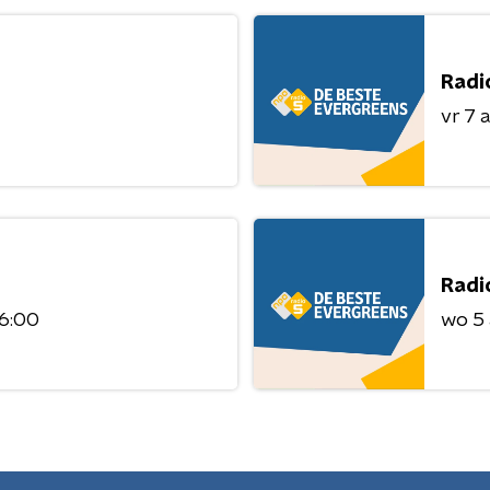
Radi
vr 7 
Radi
06:00
wo 5