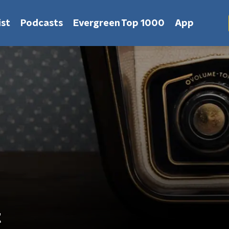
st
Podcasts
Evergreen Top 1000
App
t