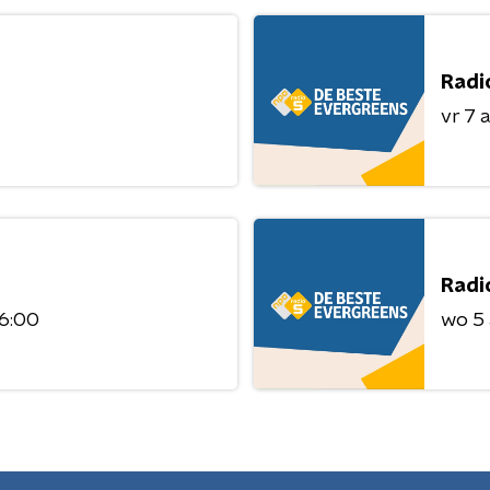
Radi
vr 7 
Radi
06:00
wo 5