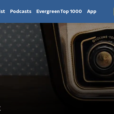
st
Podcasts
Evergreen Top 1000
App
t