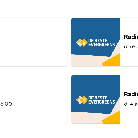
Radi
do 6
Radi
06:00
di 4 