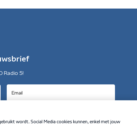
uwsbrief
O Radio 5!
Cookiebeleid