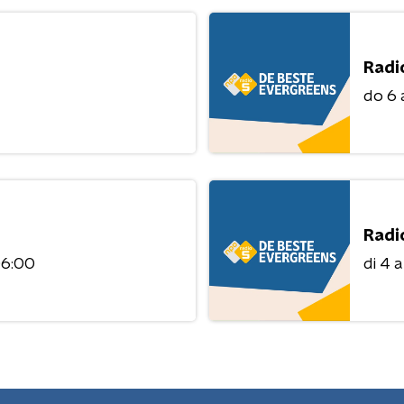
Radi
do 6
Radi
06:00
di 4 