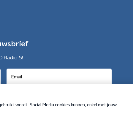
uwsbrief
O Radio 5!
Cookiebeleid