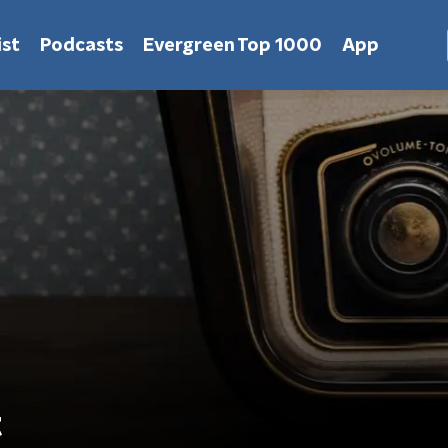
st
Podcasts
Evergreen Top 1000
App
t