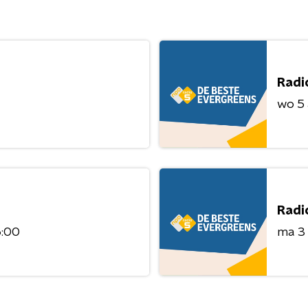
Radi
wo 5
Radi
6:00
ma 3