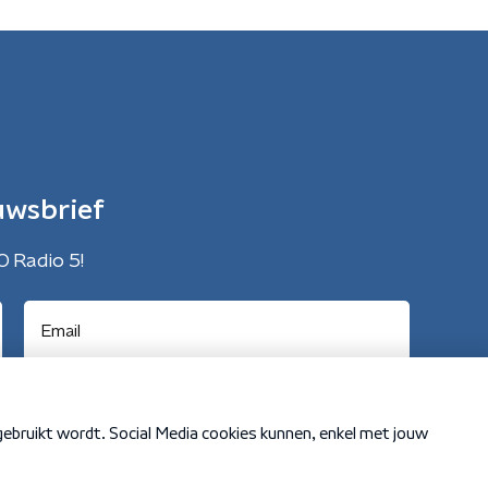
uwsbrief
O Radio 5!
Cookiebeleid