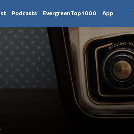
st
Podcasts
Evergreen Top 1000
App
t