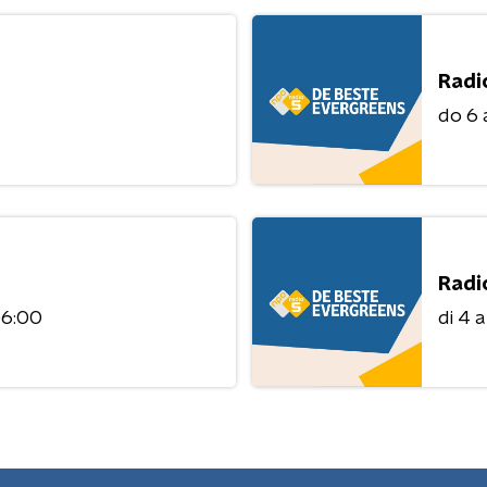
Radi
do 6
Radi
06:00
di 4 