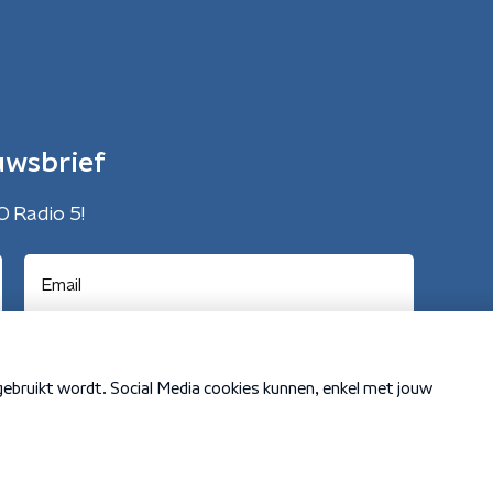
uwsbrief
O Radio 5!
Cookiebeleid