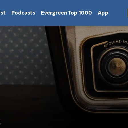
st
Podcasts
Evergreen Top 1000
App
t