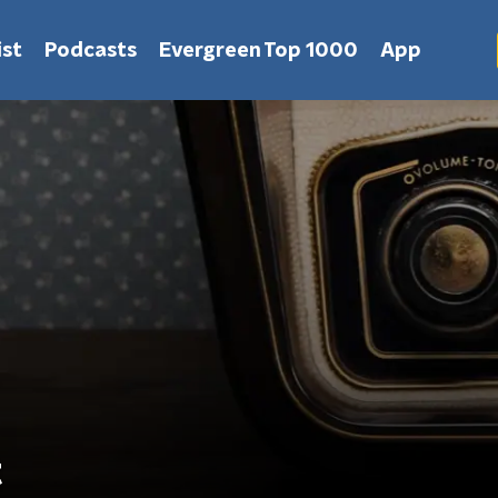
st
Podcasts
Evergreen Top 1000
App
t