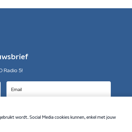
uwsbrief
O Radio 5!
Cookiebeleid